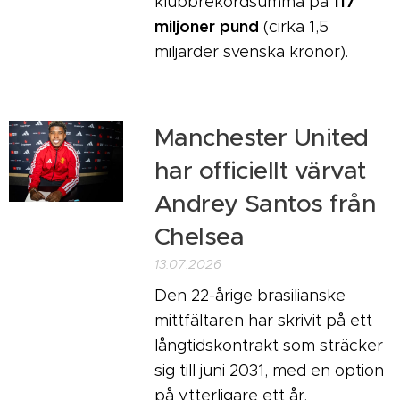
117
klubbrekordsumma på
miljoner pund
(cirka 1,5
miljarder svenska kronor).
Manchester United
har officiellt värvat
Andrey Santos från
Chelsea
13.07.2026
Den 22-årige brasilianske
mittfältaren har skrivit på ett
långtidskontrakt som sträcker
sig till juni 2031, med en option
på ytterligare ett år.