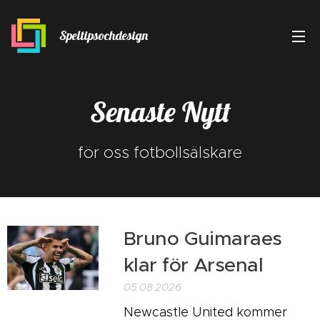
Speltipsochdesign
Senaste Nytt
för oss fotbollsälskare
Bruno Guimaraes
klar för Arsenal
05.08.2026
Newcastle United kommer