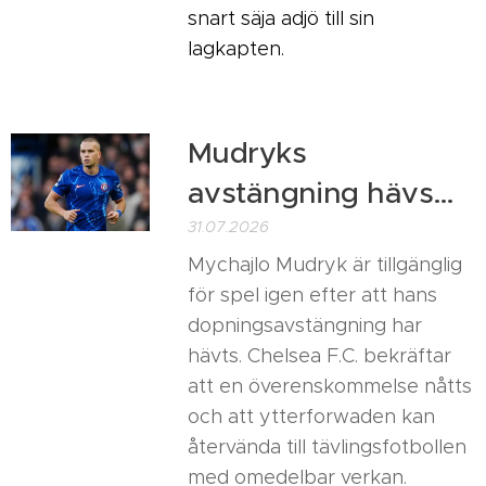
snart säja adjö till sin
lagkapten.
Mudryks
avstängning hävs…
31.07.2026
Mychajlo Mudryk är tillgänglig
för spel igen efter att hans
dopningsavstängning har
hävts. Chelsea F.C. bekräftar
att en överenskommelse nåtts
och att ytterforwaden kan
återvända till tävlingsfotbollen
med omedelbar verkan.