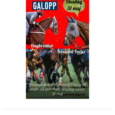
Daybreaker & Forward Focus till
start på Bro Park onsdag lunch
31 maj