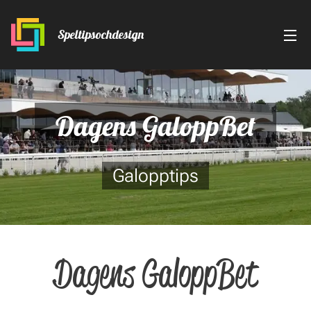
Speltipsochdesign
Dagens GaloppBet
Galopptips
Dagens GaloppBet