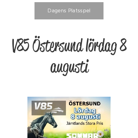
Dagens Platsspel
V85 Östersund lördag 8
augusti