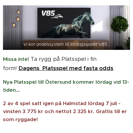
Vi kör andelssystem till lördagsspelet V85...
Ta rygg på Platsspel i fin
Missa inte!
Dagens Platsspel med fasta odds
form!
Nya Platsspel till Östersund kommer lördag vid 13-
tiden...
2 av 4 spel satt igen på Halmstad lördag 7 juli
-
vinsten 3 775 kr och nettot 2 325 kr. Grattis till er
som ryggade!