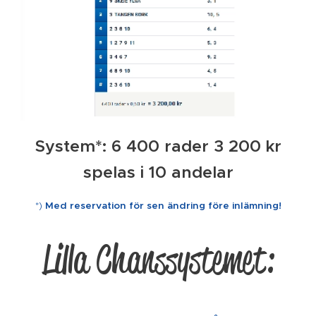
System*: 6 400 rader 3 200 kr
spelas i 10 andelar
*)
Med reservation för sen ändring före inlämning!
Lilla Chanssystemet: