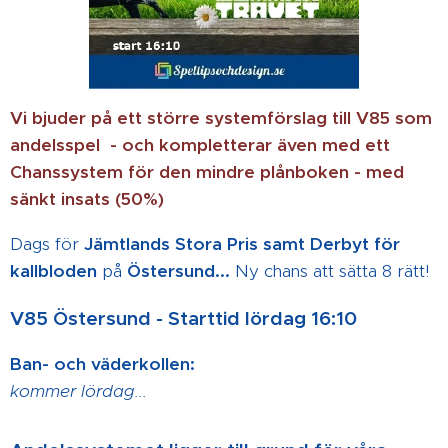
Vi bjuder på ett större systemförslag till V85 som
andelsspel - och kompletterar även med ett
Chanssystem för den mindre plånboken - med
sänkt insats (50%)
Dags för
Jämtlands Stora Pris samt Derbyt för
kallbloden
på
Östersund
...
Ny chans att sätta 8 rätt!
V85 Östersund - Starttid lördag 16:10
Ban- och väderkollen:
kommer lördag...