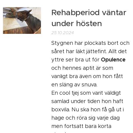
Rehabperiod väntar
under hösten
25.10.2024
Stygnen har plockats bort och
såret har läkt jättefint. Allt det
Opulence
yttre ser bra ut för
och hennes aptit är som
vanligt bra även om hon fått
en släng av snuva.
En cool tjej som varit väldigt
samlad under tiden hon haft
boxvila. Nu ska hon få gå ut i
hage och röra sig varje dag
men fortsatt bara korta