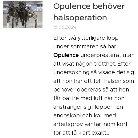
Opulence behöver
halsoperation
15.08.2024
Efter två ytterligare lopp
under sommaren så har
Opulence
underpresterat utan
att visat någon trötthet. Efter
undersökning så visade det sig
att hon har ett fel i halsen som
behöver opereras s¨å att hon
får bättre med luft när hon
anstränger sig i loppen. En
endoskopi och koll med
arbetsprov väntar inom kort
för att få klart exakt...