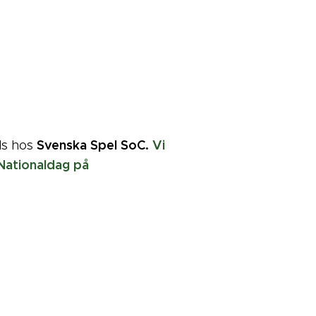
Svenska Spel SoC.
Vi
ds hos
 Nationaldag på