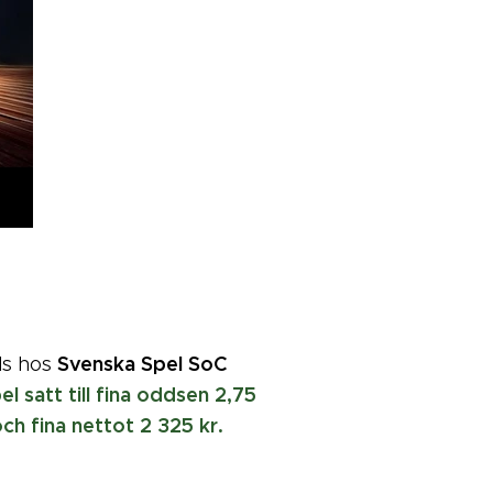
Svenska Spel SoC
ds hos
l satt till
fina oddsen 2,75
ch fina nettot 2 325 kr.