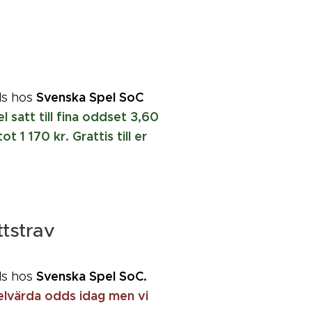
Svenska Spel SoC
ds hos
 satt till
fina oddset 3,60
 1 170 kr. Grattis till er
ttstrav
Svenska Spel SoC.
ds hos
elvärda odds idag men vi