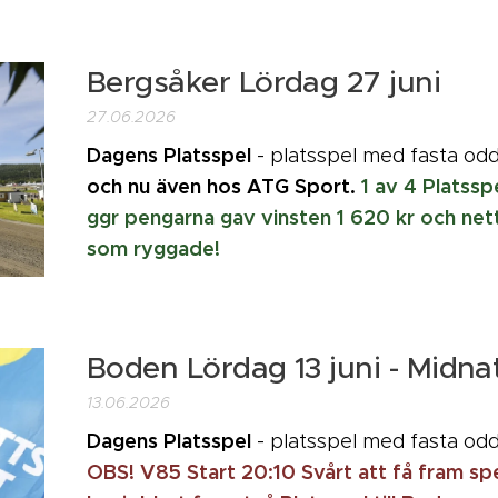
Bergsåker Lördag 27 juni
27.06.2026
Dagens Platsspel
- platsspel med fasta od
och nu även hos ATG Sport.
1 av 4 Platsspel
ggr pengarna gav vinsten 1 620 kr och nettot
som ryggade!
Boden Lördag 13 juni - Midna
13.06.2026
Dagens Platsspel
- platsspel med fasta od
OBS! V85 Start 20:10 Svårt att få fram sp