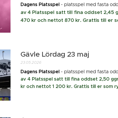
Dagens Platsspel
- platsspel med fasta od
av 4 Platsspel satt
till fina oddset 2,45
470 kr och nettot 870 kr. Grattis till er
Gävle Lördag 23 maj
23.05.2026
Dagens Platsspel
- platsspel med fasta od
av 4 Platsspel satt
till fina oddset 2,50 g
kr och nettot 1 200 kr. Grattis till er som 