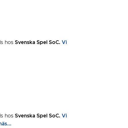
Svenska Spel SoC.
Vi
ds hos
Svenska Spel SoC.
Vi
ds hos
äs...