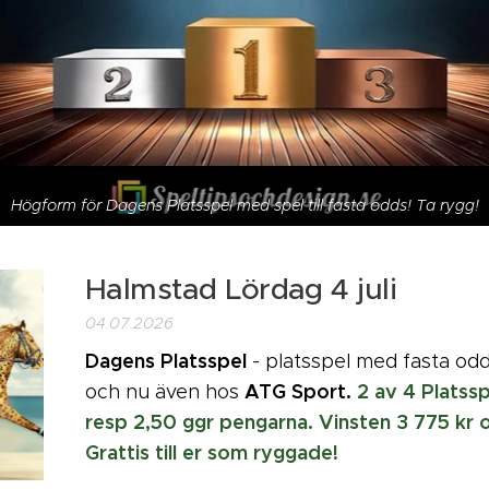
Högform för Dagens Platsspel med spel till fasta odds! Ta rygg!
Halmstad Lördag 4 juli
04.07.2026
Dagens Platsspel
- platsspel med fasta od
ATG Sport.
2 av 4 Platsspe
och nu även hos
resp 2,50 ggr pengarna. Vinsten 3 775 kr o
Grattis till er som ryggade!