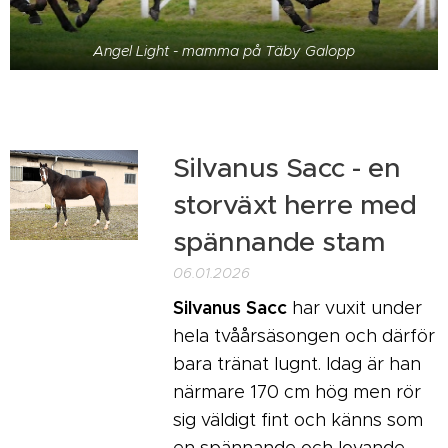
Angel Light - mamma på Täby Galopp
Silvanus Sacc - en
storväxt herre med
spännande stam
06.01.2026
Silvanus Sacc
har vuxit under
hela tvåårsäsongen och därför
bara tränat lugnt. Idag är han
närmare 170 cm hög men rör
sig väldigt fint och känns som
en spännande och lovande