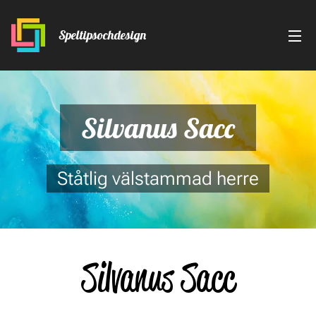
Speltipsochdesign
Silvanus Sacc
Ståtlig välstammad herre
Silvanus Sacc