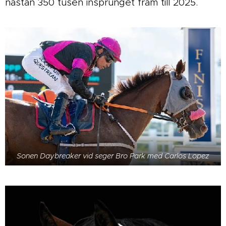
nästan 350 tusen insprunget fram till 2025.
Sonen Daybreaker vid seger Bro Park med Carlos Lopez