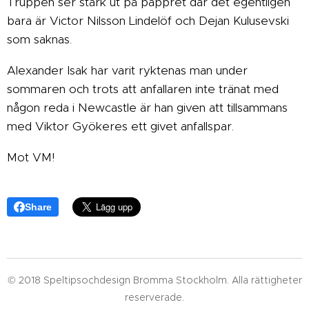
Truppen ser stark ut på pappret där det egentligen
bara är Victor Nilsson Lindelöf och Dejan Kulusevski
som saknas.
Alexander Isak har varit ryktenas man under
sommaren och trots att anfallaren inte tränat med
någon reda i Newcastle är han given att tillsammans
med Viktor Gyökeres ett givet anfallspar.
Mot VM!
Share
© 2018 Speltipsochdesign Bromma Stockholm. Alla rättigheter
reserverade.