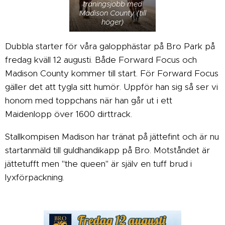
träningsjobb med
Madison County (till
höger)
Dubbla starter för våra galopphästar på Bro Park på
fredag kväll 12 augusti. Både Forward Focus och
Madison County kommer till start. För Forward Focus
gäller det att tygla sitt humör. Uppför han sig så ser vi
honom med toppchans när han går ut i ett
Maidenlopp över 1600 dirttrack.
Stallkompisen Madison har tränat på jättefint och är nu
startanmäld till guldhandikapp på Bro. Motståndet är
jättetufft men "the queen" är själv en tuff brud i
lyxförpackning.