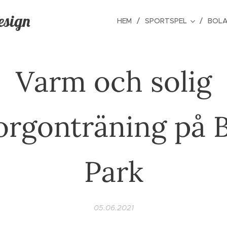
esign
HEM
SPORTSPEL
BOLA
Varm och solig
rgonträning på 
Park
05.06.2021