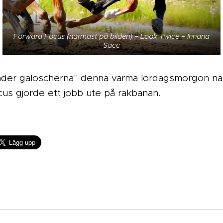
Forward Focus (närmast på bilden) – Look Twice – Innana
Sacc
nder galoscherna" denna varma lördagsmorgon nä
us gjorde ett jobb ute på rakbanan.