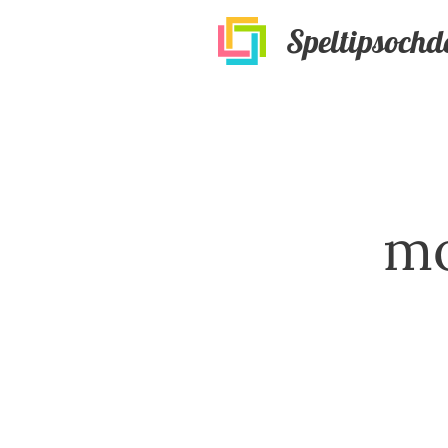
Speltipsochd
mo