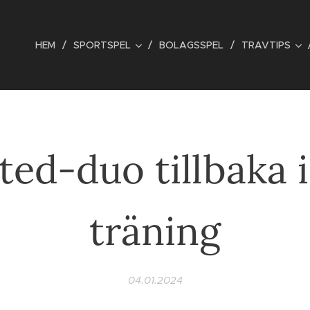
HEM
SPORTSPEL
BOLAGSSPEL
TRAVTIPS
ted-duo tillbaka i 
träning
04.01.2024