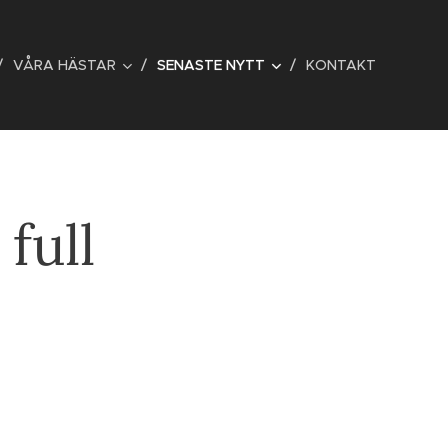
VÅRA HÄSTAR
SENASTE NYTT
KONTAKT
full