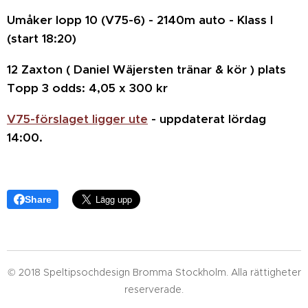
Umåker
lopp 10 (V75-6)
- 2140m auto
- Klass I
(start 18:20)
12 Zaxton
(
Daniel Wäjersten tränar & kör
)
plats
Topp 3
odds: 4,05 x 300 kr
V75
-förslaget ligger ute
- uppdaterat lördag
14:00.
Share
© 2018 Speltipsochdesign Bromma Stockholm. Alla rättigheter
reserverade.