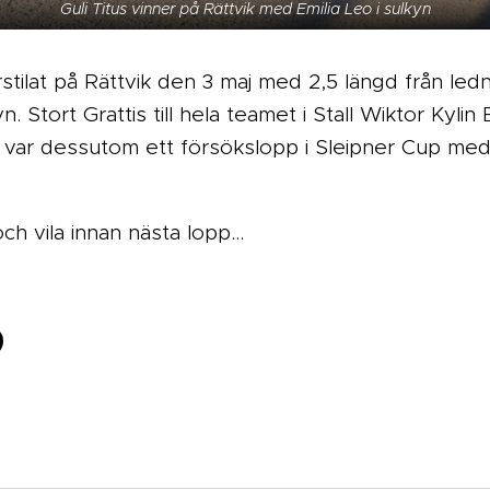
Guli Titus vinner på Rättvik med Emilia Leo i sulkyn
stilat på Rättvik den 3 maj med 2,5 längd från led
n. Stort Grattis till hela teamet i Stall Wiktor Kyl
var dessutom ett försökslopp i Sleipner Cup med f
och vila innan nästa lopp...