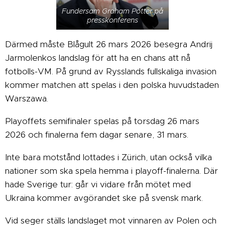
Fundersam Graham Potter på
presskonferens
Därmed måste Blågult 26 mars 2026 besegra Andrij
Jarmolenkos landslag för att ha en chans att nå
fotbolls-VM. På grund av Rysslands fullskaliga invasion
kommer matchen att spelas i den polska huvudstaden
Warszawa.
Playoffets semifinaler spelas på torsdag 26 mars
2026 och finalerna fem dagar senare, 31 mars.
Inte bara motstånd lottades i Zürich, utan också vilka
nationer som ska spela hemma i playoff-finalerna. Där
hade Sverige tur: går vi vidare från mötet med
Ukraina kommer avgörandet ske på svensk mark.
Vid seger ställs landslaget mot vinnaren av Polen och