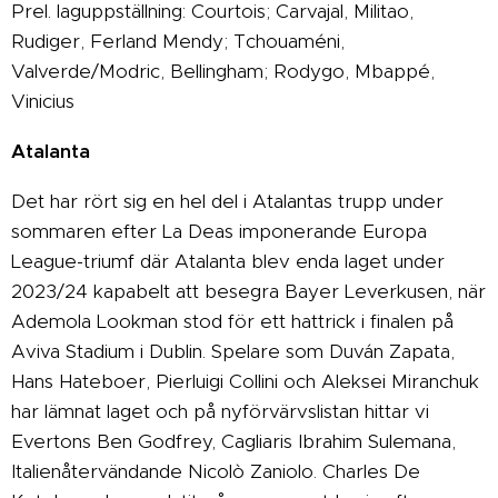
Prel. laguppställning: Courtois; Carvajal, Militao,
Rudiger, Ferland Mendy; Tchouaméni,
Valverde/Modric, Bellingham; Rodygo, Mbappé,
Vinicius
Atalanta
Det har rört sig en hel del i Atalantas trupp under
sommaren efter La Deas imponerande Europa
League-triumf där Atalanta blev enda laget under
2023/24 kapabelt att besegra Bayer Leverkusen, när
Ademola Lookman stod för ett hattrick i finalen på
Aviva Stadium i Dublin. Spelare som Duván Zapata,
Hans Hateboer, Pierluigi Collini och Aleksei Miranchuk
har lämnat laget och på nyförvärvslistan hittar vi
Evertons Ben Godfrey, Cagliaris Ibrahim Sulemana,
Italienåtervändande Nicolò Zaniolo. Charles De