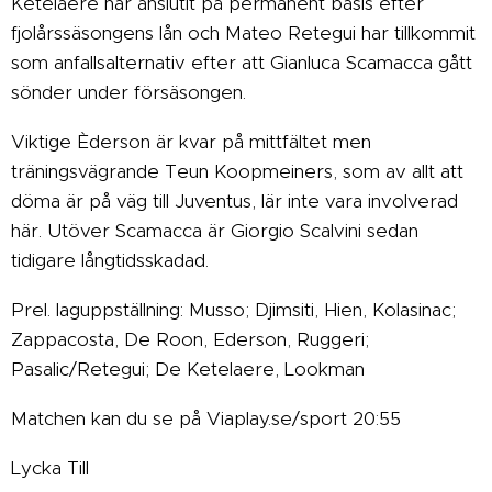
Ketelaere har anslutit på permanent basis efter
fjolårssäsongens lån och Mateo Retegui har tillkommit
som anfallsalternativ efter att Gianluca Scamacca gått
sönder under försäsongen.
Viktige Èderson är kvar på mittfältet men
träningsvägrande Teun Koopmeiners, som av allt att
döma är på väg till Juventus, lär inte vara involverad
här. Utöver Scamacca är Giorgio Scalvini sedan
tidigare långtidsskadad.
Prel. laguppställning: Musso; Djimsiti, Hien, Kolasinac;
Zappacosta, De Roon, Ederson, Ruggeri;
Pasalic/Retegui; De Ketelaere, Lookman
Matchen kan du se på Viaplay.se/sport 20:55
Lycka Till