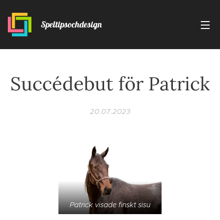
Speltipsochdesign
Succédebut för Patrick
20.07.2023
Patrick visade finskt sisu