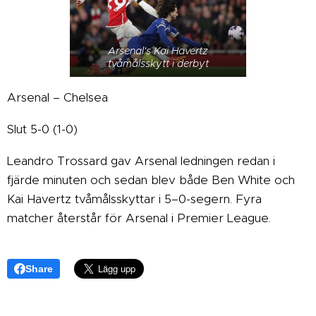
Arsenal's Kai Havertz
tvåmålsskytt i derbyt
Arsenal – Chelsea
Slut 5-0 (1-0)
Leandro Trossard gav Arsenal ledningen redan i
fjärde minuten och sedan blev både Ben White och
Kai Havertz tvåmålsskyttar i 5–0-segern. Fyra
matcher återstår för Arsenal i Premier League.
Share