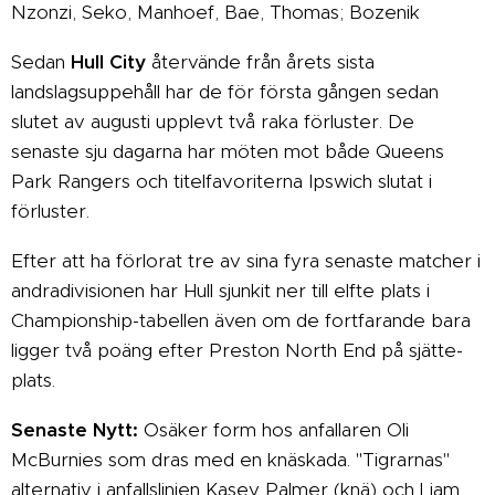
Nzonzi, Seko, Manhoef, Bae, Thomas; Bozenik
Sedan
Hull City
återvände från årets sista
landslagsuppehåll har de för första gången sedan
slutet av augusti upplevt två raka förluster. De
senaste sju dagarna har möten mot både Queens
Park Rangers och titelfavoriterna Ipswich slutat i
förluster.
Efter att ha förlorat tre av sina fyra senaste matcher i
andradivisionen har Hull sjunkit ner till elfte plats i
Championship-tabellen även om de fortfarande bara
ligger två poäng efter Preston North End på sjätte-
plats.
Senaste Nytt:
Osäker form hos anfallaren Oli
McBurnies som dras med en knäskada. "Tigrarnas"
alternativ i anfallslinjen Kasey Palmer (knä) och Liam