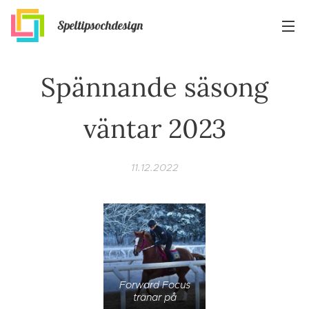
Speltipsochdesign
Spännande säsong
väntar 2023
11.12.2022
Forward Focus
tränar på