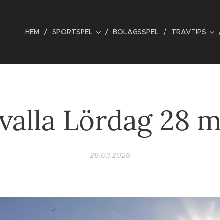
HEM
SPORTSPEL
BOLAGSSPEL
TRAVTIPS
valla Lördag 28 
28.03.2026