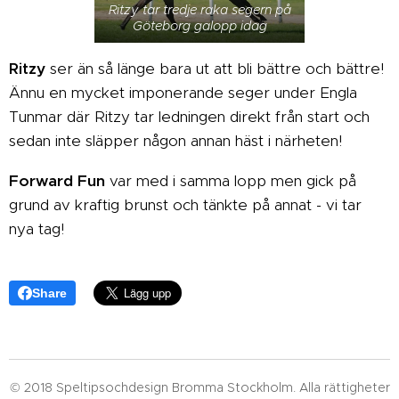
Ritzy tar tredje raka segern på
Göteborg galopp idag
Ritzy
ser än så länge bara ut att bli bättre och bättre!
Ännu en mycket imponerande seger under Engla
Tunmar där Ritzy tar ledningen direkt från start och
sedan inte släpper någon annan häst i närheten!
Forward Fun
var med i samma lopp men gick på
grund av kraftig brunst och tänkte på annat - vi tar
nya tag!
Share
© 2018 Speltipsochdesign Bromma Stockholm. Alla rättigheter