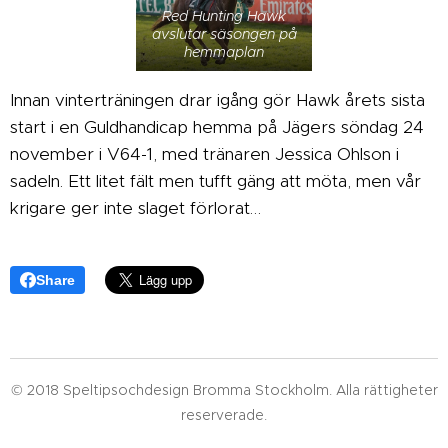
Red Hunting Hawk
avslutar säsongen på
hemmaplan
Innan vinterträningen drar igång gör Hawk årets sista
start i en Guldhandicap hemma på Jägers söndag 24
november i V64-1, med tränaren Jessica Ohlson i
sadeln. Ett litet fält men tufft gäng att möta, men vår
krigare ger inte slaget förlorat…
Share
© 2018 Speltipsochdesign Bromma Stockholm. Alla rättigheter
reserverade.