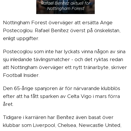
Rafael Benítez aktuell för
Nottingham Forest
Nottingham Forest överväger att ersätta Ange
Postecoglou. Rafael Benítez överst på önskelistan,
enligt uppgifter.
Postecoglou som inte har lyckats vinna någon av sina
sju inledande tävlingsmatcher - och det ryktas redan
att Nottingham överväger ett nytt tränarbyte, skriver
Football Insider.
Den 65-årige spanjoren är för närvarande klubblös
efter att ha fått sparken av Celta Vigo i mars förra
året.
Tidigare i karriären har Benítez även basat över
klubbar som Liverpool, Chelsea, Newcastle United,