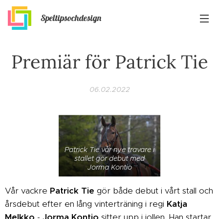
Speltipsochdesign
Premiär för Patrick Tie
06.02.2022
Patrick Tie vår nye travare i
stallet gör debut med
Jorma Kontio
Vår vackre
Patrick Tie
gör både debut i vårt stall och
årsdebut efter en lång vinterträning i regi
Katja
Melkko
-
Jorma Kontio
sitter upp i jollen. Han startar