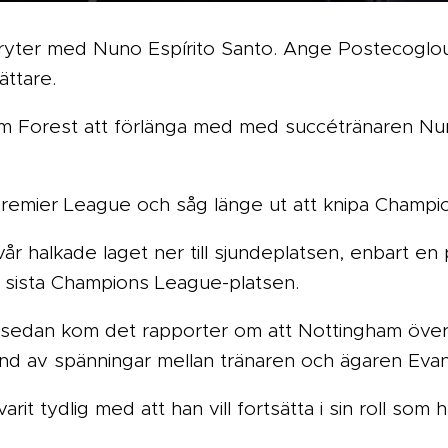
ryter med Nuno Espírito Santo. Ange Postecoglo
ättare.
am Forest att förlänga med med succétränaren Nuno
remier League och såg länge ut att knipa Champi
år halkade laget ner till sjundeplatsen, enbart e
 sista Champions League-platsen.
 sedan kom det rapporter om att Nottingham över
und av spänningar mellan tränaren och ägaren Evan
rit tydlig med att han vill fortsätta i sin roll som