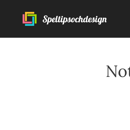
Speltipsochdesign
Not