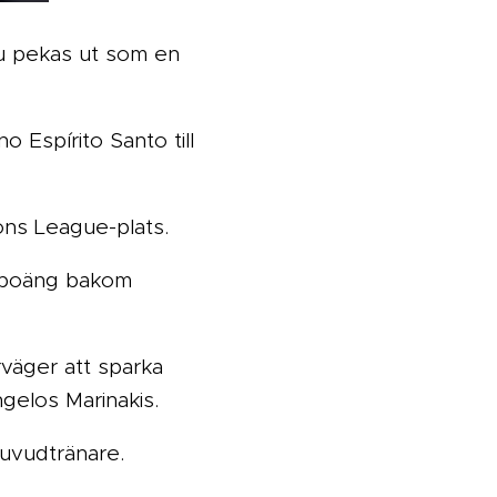
u pekas ut som en
 Espírito Santo till
ons League-plats.
n poäng bakom
väger att sparka
gelos Marinakis.
 huvudtränare.