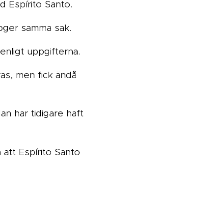
d Espírito Santo.
ppger samma sak.
nligt uppgifterna.
ras, men fick ändå
an har tidigare haft
 att Espírito Santo