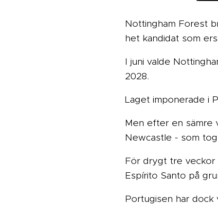
Nottingham Forest b
het kandidat som ers
I juni valde Nottingh
2028.
Laget imponerade i P
Men efter en sämre v
Newcastle - som tog
För drygt tre veckor
Espírito Santo på gr
Portugisen har dock va