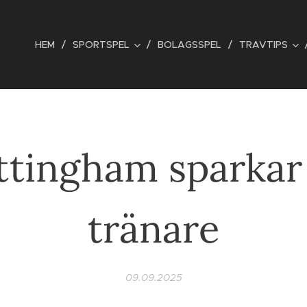
HEM
SPORTSPEL
BOLAGSSPEL
TRAVTIPS
tingham sparkar 
tränare
09.09.2025