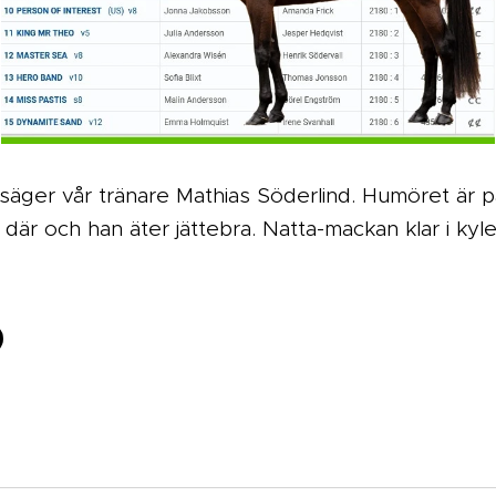
n säger vår tränare Mathias Söderlind. Humöret är
s där och han äter jättebra. Natta-mackan klar i kyle