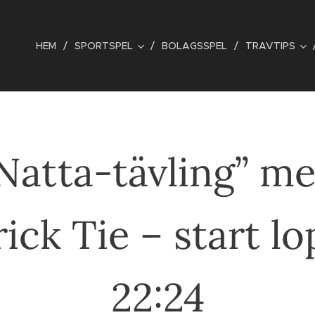
HEM
SPORTSPEL
BOLAGSSPEL
TRAVTIPS
Natta-tävling” m
rick Tie – start lo
22:24