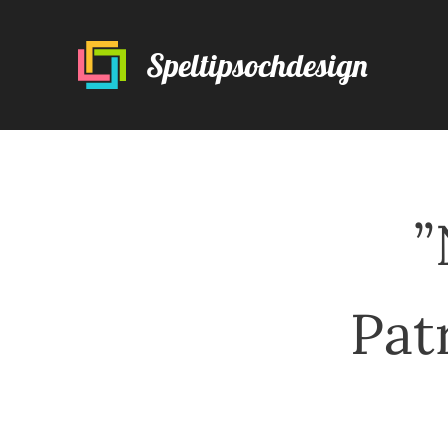
Speltipsochdesign
”
Pat