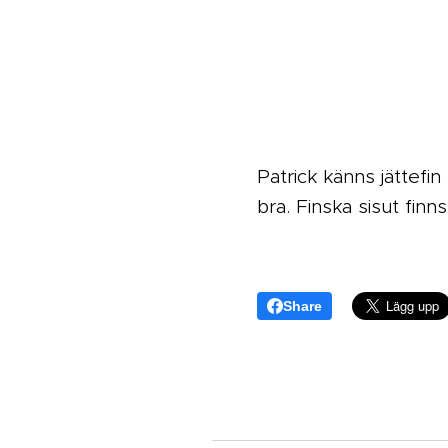
Patrick känns jättefi
bra. Finska sisut finn
Share