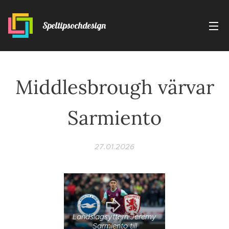
Speltipsochdesign
Middlesbrough värvar
Sarmiento
27.01.2026
Landslagsyttern Jeremy
Sarmiento till