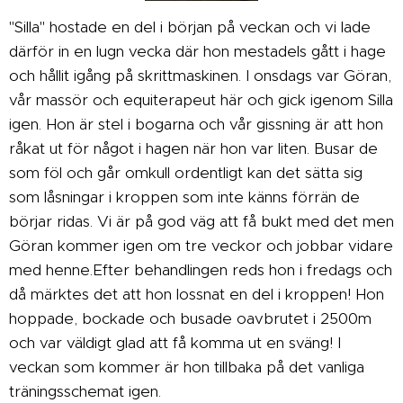
"Silla" hostade en del i början på veckan och vi lade
därför in en lugn vecka där hon mestadels gått i hage
och hållit igång på skrittmaskinen. I onsdags var Göran,
vår massör och equiterapeut här och gick igenom Silla
igen. Hon är stel i bogarna och vår gissning är att hon
råkat ut för något i hagen när hon var liten. Busar de
som föl och går omkull ordentligt kan det sätta sig
som låsningar i kroppen som inte känns förrän de
börjar ridas. Vi är på god väg att få bukt med det men
Göran kommer igen om tre veckor och jobbar vidare
med henne.Efter behandlingen reds hon i fredags och
då märktes det att hon lossnat en del i kroppen! Hon
hoppade, bockade och busade oavbrutet i 2500m
och var väldigt glad att få komma ut en sväng! I
veckan som kommer är hon tillbaka på det vanliga
träningsschemat igen.