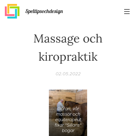
Speltipsochdesign
Massage och
kiropraktik
02.05.2022
Göran, vår
massör och
equiterapeut
fixar "Sillans"
bogar