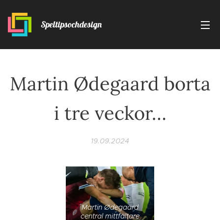
Speltipsochdesign
Martin Ødegaard borta
i tre veckor…
19.09.2024
Martin Ødegaard
central mittfältare