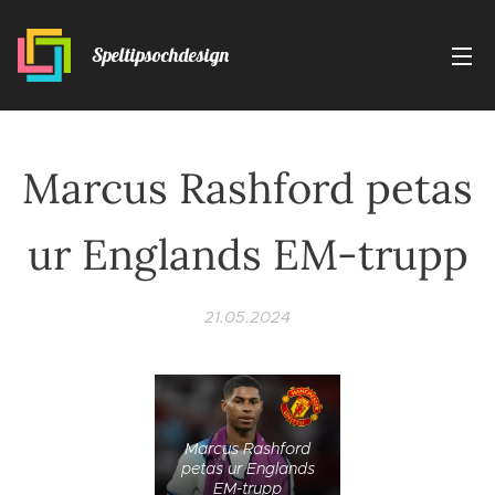
Speltipsochdesign
Marcus Rashford petas
ur Englands EM-trupp
21.05.2024
Marcus Rashford
petas ur Englands
EM-trupp