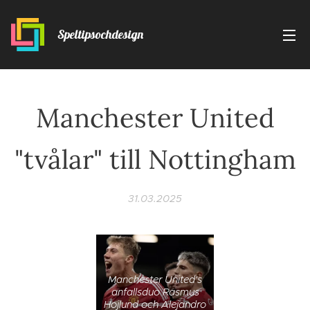
Speltipsochdesign
Manchester United
"tvålar" till Nottingham
31.03.2025
Manchester United's
anfallsduo Rasmus
Hojlund och Alejandro