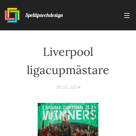
Speltipsochdesign
Liverpool
ligacupmästare
26.02.2024