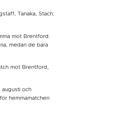
gstaff, Tanaka, Stach;
emma mot Brentford.
oria, medan de bara
tch mot Brentford,
 augusti och
e inför hemmamatchen