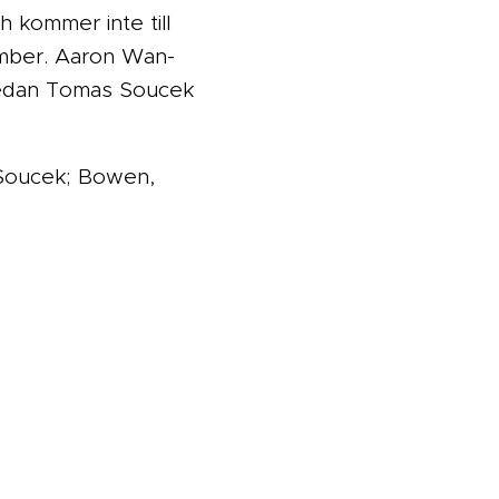
 kommer inte till
ember. Aaron Wan-
, medan Tomas Soucek
, Soucek; Bowen,