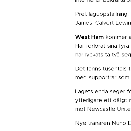
Prel. laguppställning
James, Calvert-Lewin
West Ham
kommer at
Har förlorat sina fyr
har lyckats ta två se
Det fanns tusentals
med supportrar som 
Lagets enda seger fö
ytterligare ett dålig
mot Newcastle Unit
Nye tränaren Nuno Esp