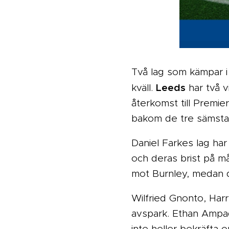
Två lag som kämpar i
Leeds
kväll.
har två v
återkomst till Premi
bakom de tre sämsta
Daniel Farkes lag har
och deras brist på m
mot Burnley, medan d
Wilfried Gnonto, Har
avspark. Ethan Ampad
inte heller bekräfta 