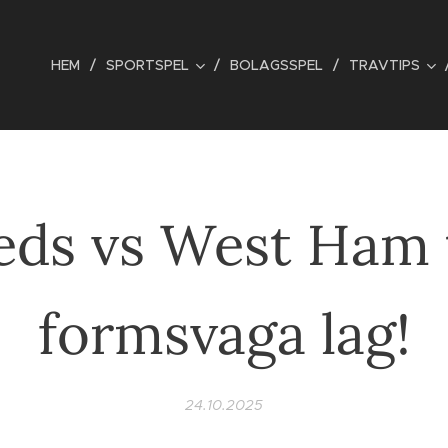
HEM
SPORTSPEL
BOLAGSSPEL
TRAVTIPS
eds vs West Ham 
formsvaga lag!
24.10.2025