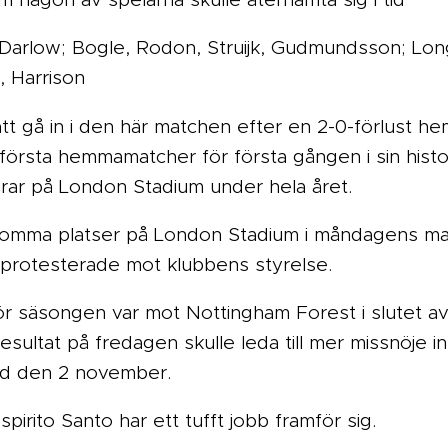
: Darlow; Bogle, Rodon, Struijk, Gudmundsson; Lon
, Harrison
t gå in i den här matchen efter en 2-0-förlust h
a första hemmamatcher för första gången i sin hist
grar på London Stadium under hela året.
 tomma platser på London Stadium i måndagens ma
protesterade mot klubbens styrelse.
r säsongen var mot Nottingham Forest i slutet av
t resultat på fredagen skulle leda till mer missnöj
ed den 2 november.
irito Santo har ett tufft jobb framför sig.