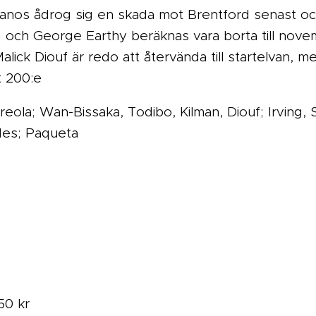
nos ådrog sig en skada mot Brentford senast och
ug och George Earthy beräknas vara borta till nov
Malick Diouf är redo att återvända till startelvan
t 200:e
 Areola; Wan-Bissaka, Todibo, Kilman, Diouf; Irving
des; Paqueta
50 kr