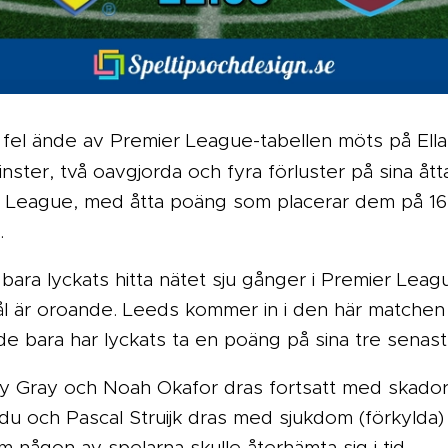
 fel ände av Premier League-tabellen möts på Ella
inster, två oavgjorda och fyra förluster på sina ått
er League, med åtta poäng som placerar dem på 16:
.
 bara lyckats hitta nätet sju gånger i Premier Le
ål är oroande. Leeds kommer in i den här matchen 
e bara har lyckats ta en poäng på sina tre senas
ry Gray och Noah Okafor dras fortsatt med skador
u och Pascal Struijk dras med sjukdom (förkylda
om någon av spelarna skulle återhämta sig i tid