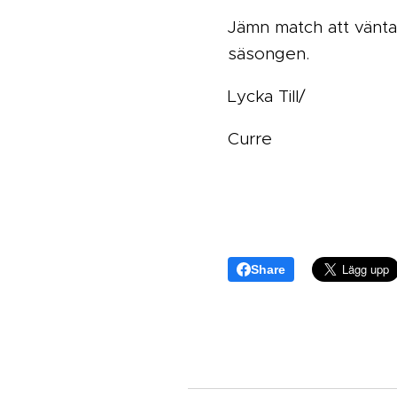
Jämn match att vänt
säsongen.
Lycka Till/
Curre
Share