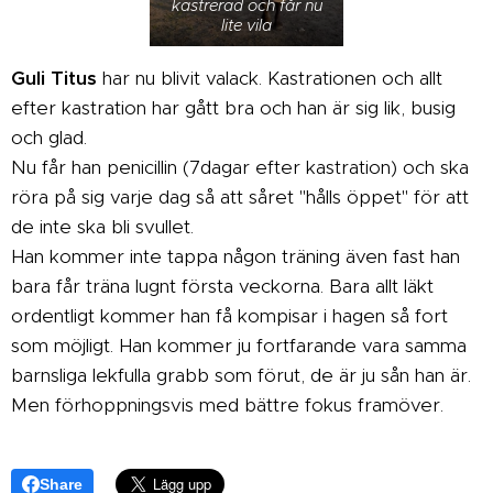
kastrerad och får nu
lite vila
Guli Titus
har nu blivit valack. Kastrationen och allt
efter kastration har gått bra och han är sig lik, busig
och glad.
Nu får han penicillin (7dagar efter kastration) och ska
röra på sig varje dag så att såret "hålls öppet" för att
de inte ska bli svullet.
Han kommer inte tappa någon träning även fast han
bara får träna lugnt första veckorna. Bara allt läkt
ordentligt kommer han få kompisar i hagen så fort
som möjligt. Han kommer ju fortfarande vara samma
barnsliga lekfulla grabb som förut, de är ju sån han är.
Men förhoppningsvis med bättre fokus framöver.
Share