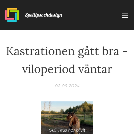
Speltipsochdesign
Kastrationen gått bra -
viloperiod väntar
02.09.2024
Guli Titus har blivit