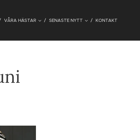
VÅRA HÄSTAR
SENASTE NYTT
KONTAKT
uni