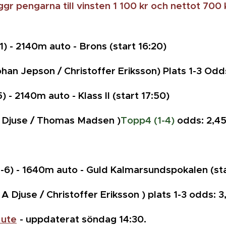
ggr pengarna till vinsten 1 100 kr och nettot 700 k
1)
- 2140m auto
- Brons
(start 16:20)
ohan Jepson
/ Christoffer Eriksson
)
Plats 1-3 Odd
5)
- 2140m auto
- Klass II
(start 17:50)
 Djuse
/ Thomas Madsen
)
Topp4
(1-4)
odds: 2,45
-6)
- 1640m auto
- Guld Kalmarsundspokalen
(st
 A Djuse
/ Christoffer Eriksson
)
plats 1-3
odds: 3,
 ute
- uppdaterat söndag 14:30.