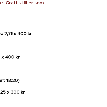
r. Grattis till er som
s: 2,75x 400 kr
 x 400 kr
art 18:20)
25 x 300 kr