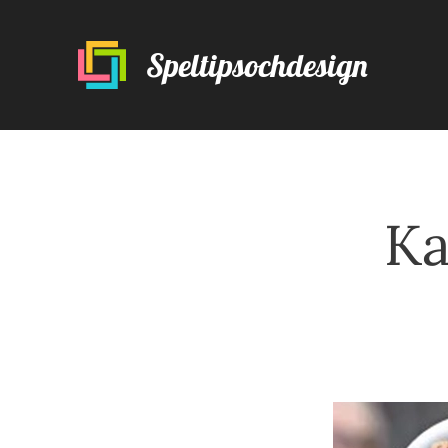
Speltipsochdesign
Ka