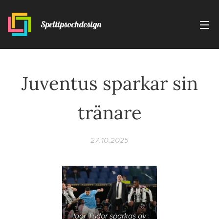
Speltipsochdesign
Juventus sparkar sin
tränare
27.10.2025
Igor Tudor sparkas av