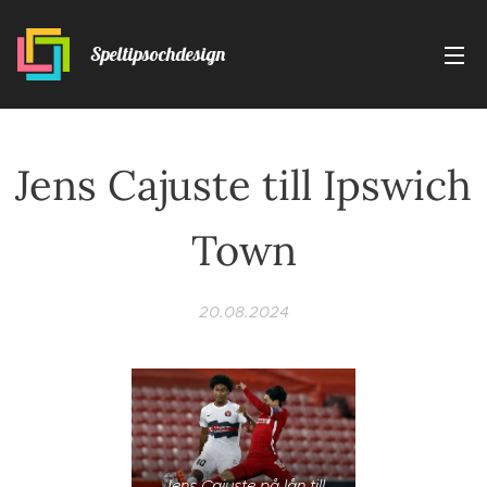
Speltipsochdesign
Jens Cajuste till Ipswich
Town
20.08.2024
Jens Cajuste på lån till