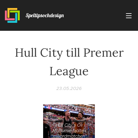
Speltipsochdesign
Hull City till Premer
League
23.05.2026
Hull City's Oli
McBurnie hjälte i
"miljardmatchen"