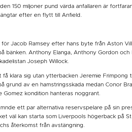
en 150 miljoner pund värda anfallaren är fortfaran
tar efter en flytt till Anfield.
ör Jacob Ramsey efter hans byte från Aston Vill
an på bänken. Anthony Elanga, Anthony Gordon och
 skadelistan Joseph Willock.
få klara sig utan ytterbacken Jeremie Frimpong til
på grund av en hamstringsskada medan Conor Bradl
oe Gomez kondition hanteras noggrant.
mnde ett par alternativa reservspelare på sin pr
et väl kan starta som Liverpools högerback på St
chs återkomst från avstängning.