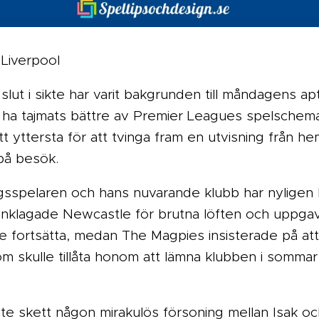
 Liverpool
slut i sikte har varit bakgrunden till måndagens a
ha tajmats bättre av Premier Leagues spelschem
tt yttersta för att tvinga fram en utvisning från h
 på besök.
sspelaren och hans nuvarande klubb har nyligen ha
 anklagade Newcastle för brutna löften och uppgav
de fortsätta, medan The Magpies insisterade på at
 skulle tillåta honom att lämna klubben i somma
nte skett någon mirakulös försoning mellan Isak 