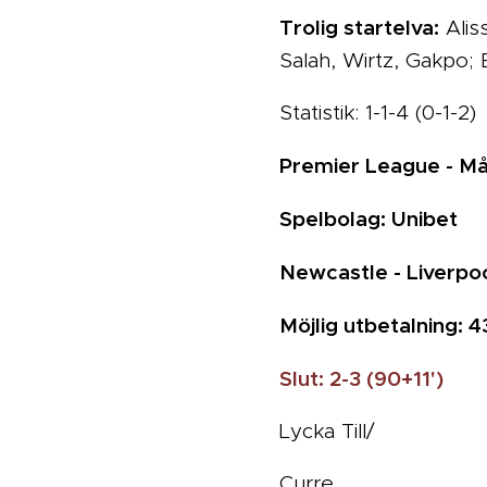
Trolig startelva:
Alis
Salah, Wirtz, Gakpo; E
Statistik: 1-1-4 (0-1-2)
Premier League - M
Spelbolag: Unibet
Newcastle - Liverpoo
Möjlig utbetalning: 4
Slut:
2-3 (90+11')
Lycka Till/
Curre