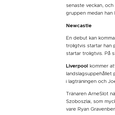
senaste veckan, och d
gruppen medan han läng
Newcastle
En debut kan komma f
troligtvis startar h
startar troligtvis. På
Liverpool
kommer att 
landslagsuppehållet 
i lagträningen och J
Tränaren ArneSlot nä
Szoboszlai, som myck
vare Ryan Gravenber