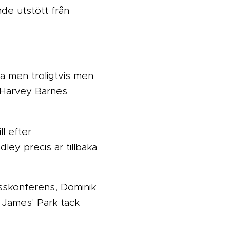
de utstött från
a men troligtvis men
 Harvey Barnes
l efter
ey precis är tillbaka
esskonferens, Dominik
 James' Park tack