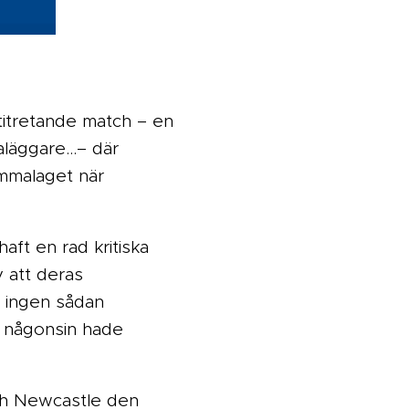
ptitretande match – en
aläggare…– där
emmalaget när
ft en rad kritiska
 att deras
t ingen sådan
r någonsin hade
och Newcastle den