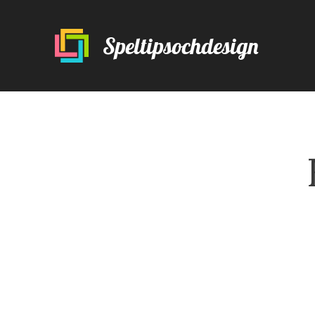
Speltipsochdesign