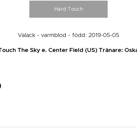
Hard Touch
Valack - varmblod - född: 2019-05-05
. Touch The Sky e. Center Field (US) Tränare: Osk