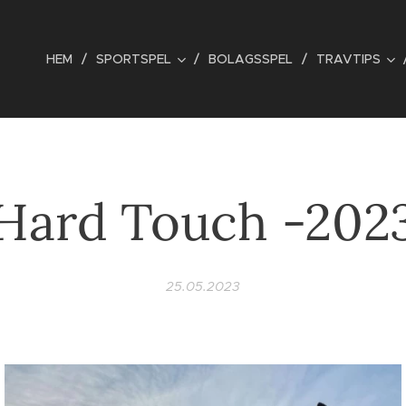
HEM
SPORTSPEL
BOLAGSSPEL
TRAVTIPS
Hard Touch -202
25.05.2023