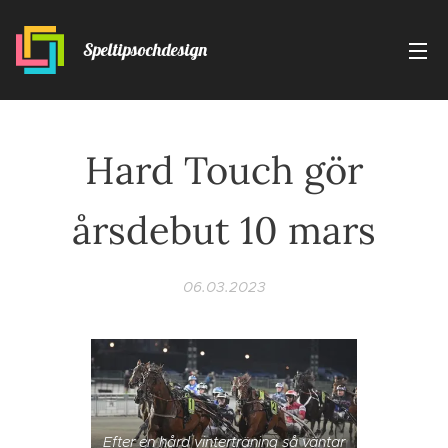
Speltipsochdesign
Hard Touch gör
årsdebut 10 mars
06.03.2023
Efter en hård vinterträning så väntar