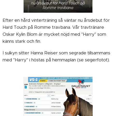
nu årsdebut för Hard Touch på
Romme travbana
Efter en hård vinterträning så väntar nu årsdebut för
Hard Touch på Romme travbana. Vår travtränare
Oskar Kylin Blom är mycket nöjd med "Harry" som
känns stark och fin.
I sulkyn sitter Hanna Reiser som segrade tillsammans
med "Harry" i höstas på hemmaplan (se segerfotot).