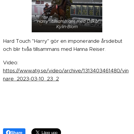
"Harry" tillsammans med Oskar
Kylin-Blom
Hard Touch "Harry" gör en imponerande årsdebut
och blir tvåa tillsammans med Hanna Reiser.
Video:
https://www.atg.se/video/archive/1313403461480/vin
nare_2023-03-10_23_2
Share