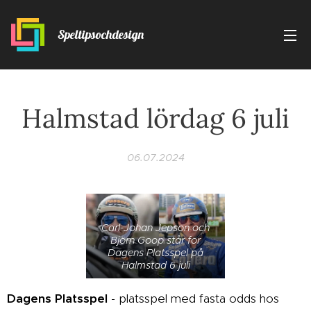
Speltipsochdesign
Halmstad lördag 6 juli
06.07.2024
Carl-Johan Jepson och
Björn Goop står för
Dagens Platsspel på
Halmstad 6 juli
Dagens Platsspel
- platsspel med fasta odds hos