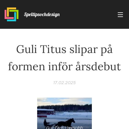
Speltipsochdesign
Guli Titus slipar på
formen inför årsdebut
17.02.2025
Guli Titus i banjobb