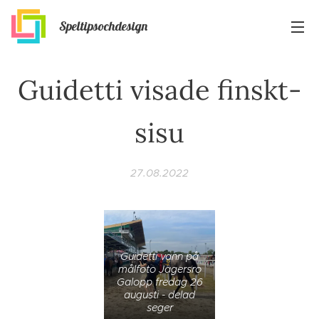
Speltipsochdesign
Guidetti visade finskt-
sisu
27.08.2022
Guidetti vann på
målfoto Jägersro
Galopp fredag 26
augusti - delad
seger