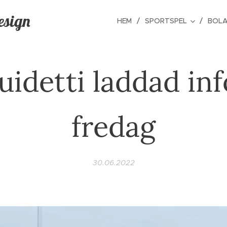
esign
HEM
SPORTSPEL
BOLA
uidetti laddad inf
fredag
30.06.2022