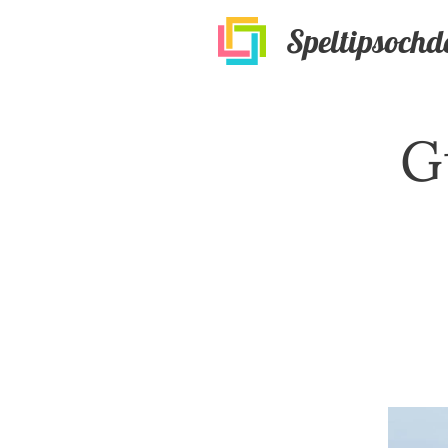
Speltipsochd
G