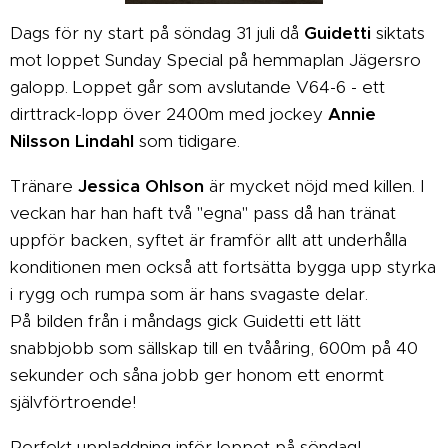
Dags för ny start på söndag 31 juli då
Guidetti
siktats
mot loppet Sunday Special på hemmaplan Jägersro
galopp. Loppet går som avslutande V64-6 - ett
dirttrack-lopp över 2400m med jockey
Annie
Nilsson Lindahl
som tidigare.
Tränare
Jessica Ohlson
är mycket nöjd med killen. I
veckan har han haft två "egna" pass då han tränat
uppför backen, syftet är framför allt att underhålla
konditionen men också att fortsätta bygga upp styrka
i rygg och rumpa som är hans svagaste delar.
På bilden från i måndags gick Guidetti ett lätt
snabbjobb som sällskap till en tvååring, 600m på 40
sekunder och såna jobb ger honom ett enormt
självförtroende!
Perfekt uppladdning inför loppet på söndag!