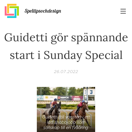
Speltipsochdesign
Guidetti gör spännande
start i Sunday Special
26.07.2022
Guidetti (till vänster) i ett
lätt snabbjobb som
sällskap till en tvååring.