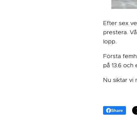
Efter sex ve
prestera. Vå
lopp.
Första femhu
på 13.6 och 
Nu siktar vi 
Share