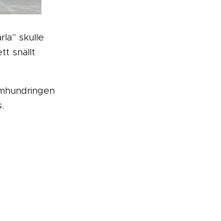
rla" skulle
tt snällt
femhundringen
.