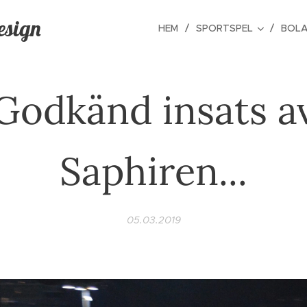
esign
HEM
SPORTSPEL
BOLA
Godkänd insats a
Saphiren...
05.03.2019