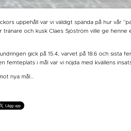
ckors uppehåll var vi väldigt spända på hur vår "pä
r tränare och kusk Claes Sjöström ville ge henne e
ndringen gick på 15.4, varvet på 18.6 och sista 
en femteplats i mål var vi nöjda med kvällens insats
mot nya mål...