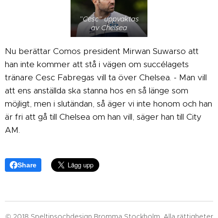
”Cesc” uppvaktas
av Chelsea
Nu berättar Comos president Mirwan Suwarso att
han inte kommer att stå i vägen om succélagets
tränare Cesc Fabregas vill ta över Chelsea. - Man vill
att ens anställda ska stanna hos en så länge som
möjligt, men i slutändan, så äger vi inte honom och han
är fri att gå till Chelsea om han vill, säger han till City
AM.
Share
© 2018 Speltipsochdesign Bromma Stockholm. Alla rättigheter