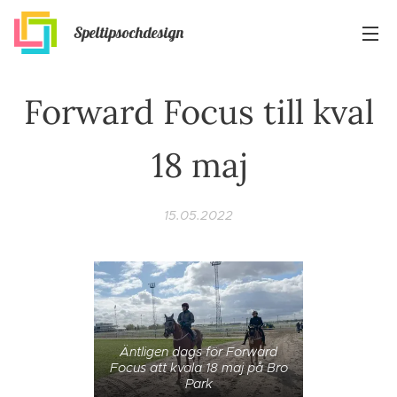
Speltipsochdesign
Forward Focus till kval
18 maj
15.05.2022
Äntligen dags för Forward
Focus att kvala 18 maj på Bro
Park