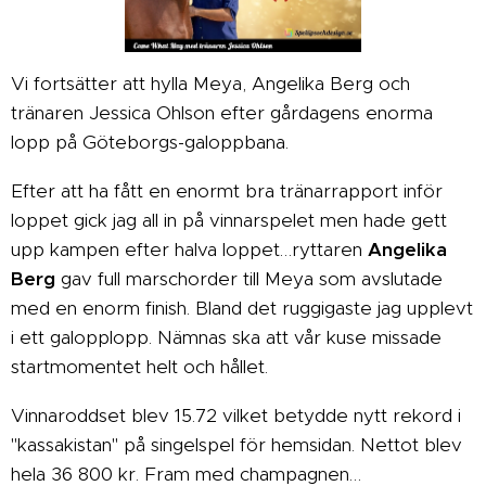
Vi fortsätter att hylla Meya, Angelika Berg och
tränaren Jessica Ohlson efter gårdagens enorma
lopp på Göteborgs-galoppbana.
Efter att ha fått en enormt bra tränarrapport inför
loppet gick jag all in på vinnarspelet men hade gett
upp kampen efter halva loppet…ryttaren
Angelika
Berg
gav full marschorder till Meya som avslutade
med en enorm finish. Bland det ruggigaste jag upplevt
i ett galopplopp. Nämnas ska att vår kuse missade
startmomentet helt och hållet.
Vinnaroddset blev 15.72 vilket betydde nytt rekord i
"kassakistan" på singelspel för hemsidan. Nettot blev
hela 36 800 kr. Fram med champagnen…